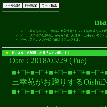
m
メール登録をすると三幸苑の新着情報/イベント情報等を自動
メール倶楽部の登録者から毎月2名一組様を「三幸苑」のディ
メールアドレスの登録／解除は自由ですよ。
■
５／２９ 火曜日 本日『ニクの日』！！
Date : 2018/05/29 (Tue)
■+□+■+□+■+□+■+□+■+□+
三幸苑がお贈りするOishiiN
■+□+■+□+■+□+■+□+■+□+